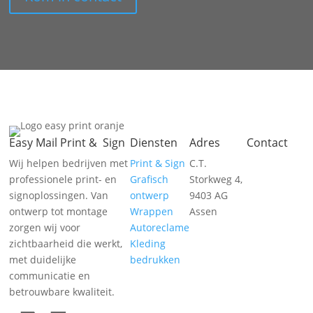
Easy Mail Print & Sign
Diensten
Adres
Contact
Wij helpen bedrijven met
Print & Sign
C.T.
professionele print- en
Grafisch
Storkweg 4,
signoplossingen. Van
ontwerp
9403 AG
ontwerp tot montage
Wrappen
Assen
zorgen wij voor
Autoreclame
zichtbaarheid die werkt,
Kleding
met duidelijke
bedrukken
communicatie en
betrouwbare kwaliteit.