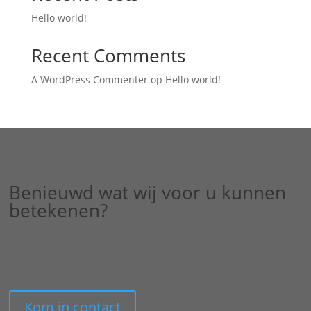
Hello world!
Recent Comments
A WordPress Commenter
op
Hello world!
Benieuwd wat wij voor u kunnen
betekenen?
Laat ons weten waar u naar op zoek bent. Wij denken graag
met u mee over drukwerk, signing, autoreclame,
kledingbedrukking of een complete visuele uitstraling voor uw
bedrijf.
Kom in contact