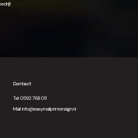
drijf.
Contact
Tel:
0592 768 011
Mail:
info@easymailprintensign.nl