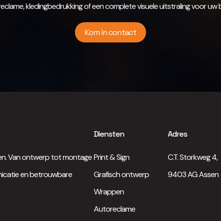
eclame, kledingbedrukking of een complete visuele uitstraling voor uw be
Kom in contact
Diensten
Adres
ngen. Van ontwerp tot montage
Print & Sign
C.T. Storkweg 4,
unicatie en betrouwbare
Grafisch ontwerp
9403 AG Assen
Wrappen
Autoreclame