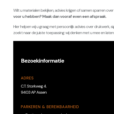
Wilt u materialen bekijken, advies krijgen of samen sparren ov
voor u hebben? Maak dan vooraf even een afspraak.
Hier helpen wij u graag met persoonlijk advies over drukwerk, s
zoekt naar de juiste toepassing: wij denken met u mee en laten z
Bezoekinformatie
ADRES
C.T. Storkweg 4.
9403 AP Assen
PARKEREN & BEREIKBAARHEID