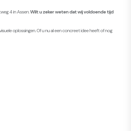
rkweg 4 in Assen.
Wilt u zeker weten dat wij voldoende tijd
visuele oplossingen. Of u nu al een concreet idee heeft of nog