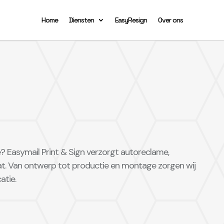
Home
Diensten
EasyResign
Over ons
je? Easymail Print & Sign verzorgt autoreclame,
at. Van ontwerp tot productie en montage zorgen wij
atie.